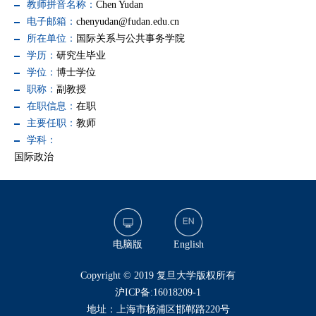
教师拼音名称：
Chen Yudan
电子邮箱：
chenyudan@fudan.edu.cn
所在单位：
国际关系与公共事务学院
学历：
研究生毕业
学位：
博士学位
职称：
副教授
在职信息：
在职
主要任职：
教师
学科：
国际政治
电脑版
English
​Copyright © 2019 复旦大学版权所有
沪ICP备:16018209-1
地址：上海市杨浦区邯郸路220号