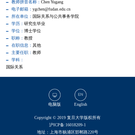
教师拼音名称：
Chen Yugang
电子邮箱：
ygchen@fudan.edu.cn
所在单位：
国际关系与公共事务学院
学历：
研究生毕业
学位：
博士学位
职称：
教授
在职信息：
其他
主要任职：
教师
学科：
国际关系
电脑版
English
​Copyright © 2019 复旦大学版权所有
沪ICP备:16018209-1
地址：上海市杨浦区邯郸路220号