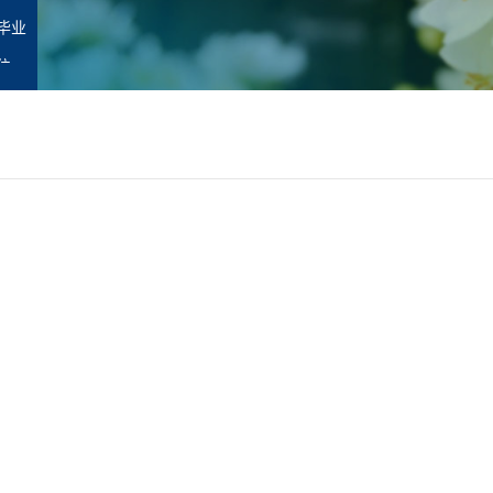
毕业
位
职
师