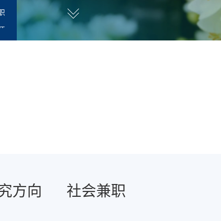
职
师
究方向
社会兼职