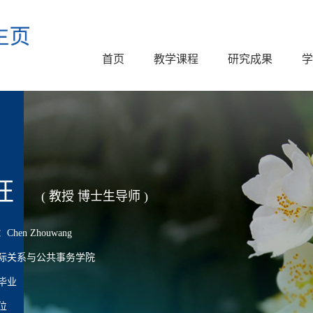
首页
教学课程
研究成果
学
旺
( 教授 博士生导师 )
en Zhouwang
际关系与公共事务学院
毕业
位