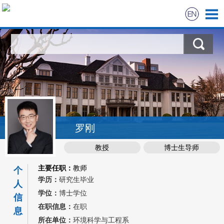
首页
Research
Publication
Project
罗刚
教授
博士生导师
社会服务
主要任职：
教师
个
学历：
研究生毕业
人
学位：
博士学位
信
在职信息：
在职
息
所在单位：
环境科学与工程系