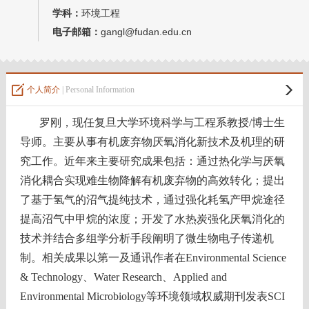
学科：
环境工程
电子邮箱：
gangl@fudan.edu.cn
个人简介
| Personal Information
罗刚，现任复旦大学环境科学与工程系教授
/
博士生
导师。
主要从事有机废弃物厌氧消化新技术及机理的研
究工作。近年来主要研究成果包括：通过热化学与厌氧
消化耦合实现难生物降解有机废弃物的高效转化；提出
了基于氢气的沼气提纯技术，通过强化耗氢产甲烷途径
提高沼气中甲烷的浓度；开发了水热炭强化厌氧消化的
技术并结合多组学分析手段阐明了微生物电子传递机
制。相关成果以第一及通讯作者
在
Environmental Science
& Technology
、
Water Research
、
Applied and
Environmental Microbiology
等环境领域权威期刊发表
SCI