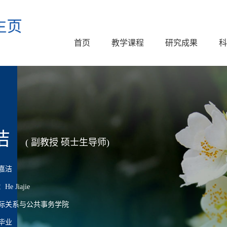
首页
教学课程
研究成果
科
洁
( 副教授 硕士生导师)
嘉洁
 Jiajie
际关系与公共事务学院
毕业