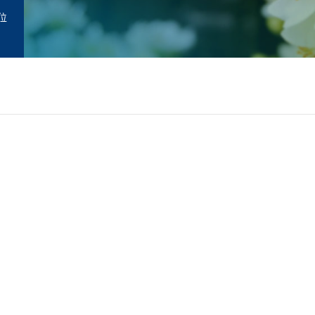
位
职
国美利坚大学