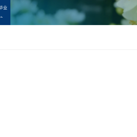
毕业
位
职
师