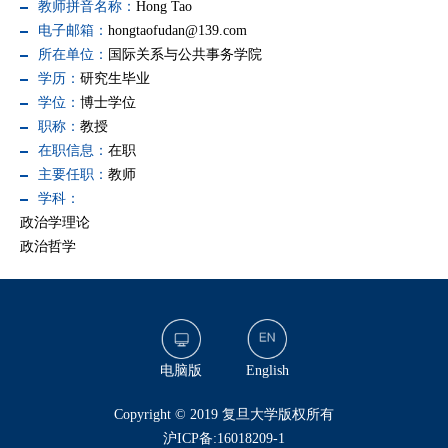
教师拼音名称：
Hong Tao
电子邮箱：
hongtaofudan@139.com
所在单位：
国际关系与公共事务学院
学历：
研究生毕业
学位：
博士学位
职称：
教授
在职信息：
在职
主要任职：
教师
学科：
政治学理论
政治哲学
电脑版
English
​Copyright © 2019 复旦大学版权所有
沪ICP备:16018209-1