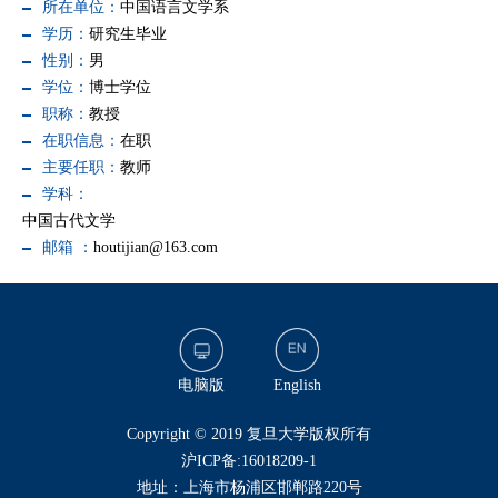
所在单位：
中国语言文学系
学历：
研究生毕业
性别：
男
学位：
博士学位
职称：
教授
在职信息：
在职
主要任职：
教师
学科：
中国古代文学
邮箱 ：
houtijian@163.com
电脑版
English
​Copyright © 2019 复旦大学版权所有
沪ICP备:16018209-1
地址：上海市杨浦区邯郸路220号