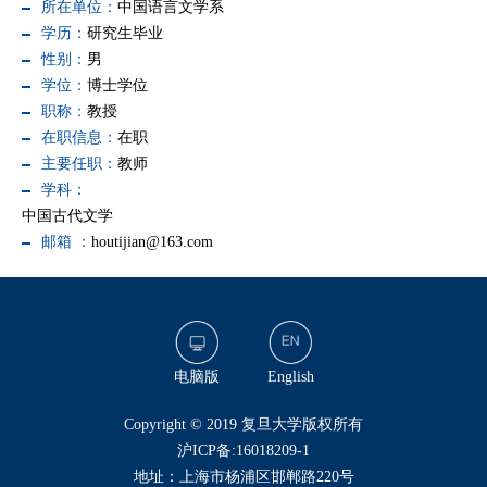
所在单位：
中国语言文学系
学历：
研究生毕业
性别：
男
学位：
博士学位
职称：
教授
在职信息：
在职
主要任职：
教师
学科：
中国古代文学
邮箱 ：
houtijian@163.com
电脑版
English
​Copyright © 2019 复旦大学版权所有
沪ICP备:16018209-1
地址：上海市杨浦区邯郸路220号