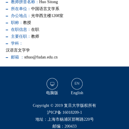
教师拼音名称：
Huo Sitong
所在单位：
中国语言文学系
办公地点：
光华西主楼1208室
职称：
教授
在职信息：
在职
主要任职：
教师
学科：
汉语言文字学
邮箱 ：
sthuo@fudan.edu.cn
电脑版
English
​Copyright © 2019 复旦大学版权所有
沪ICP备:16018209-1
地址：上海市杨浦区邯郸路220号
邮编：200433