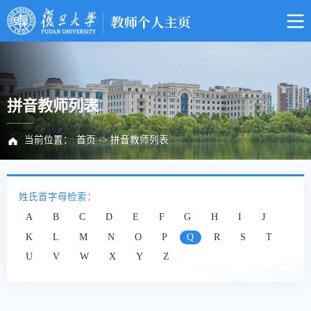
拼音教师列表
当前位置：
首页
->
拼音教师列表
姓氏首字母检索：
A
B
C
D
E
F
G
H
I
J
K
L
M
N
O
P
Q
R
S
T
U
V
W
X
Y
Z