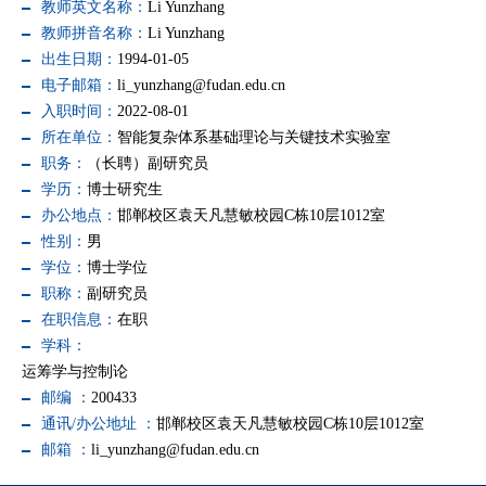
教师英文名称：
Li Yunzhang
教师拼音名称：
Li Yunzhang
出生日期：
1994-01-05
电子邮箱：
li_yunzhang@fudan.edu.cn
入职时间：
2022-08-01
所在单位：
智能复杂体系基础理论与关键技术实验室
职务：
（长聘）副研究员
学历：
博士研究生
办公地点：
邯郸校区袁天凡慧敏校园C栋10层1012室
性别：
男
学位：
博士学位
职称：
副研究员
在职信息：
在职
学科：
运筹学与控制论
邮编 ：
200433
通讯/办公地址 ：
邯郸校区袁天凡慧敏校园C栋10层1012室
邮箱 ：
li_yunzhang@fudan.edu.cn