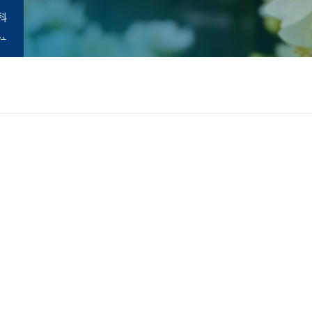
科
位
师
职
办企业