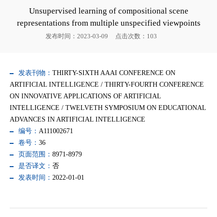
Unsupervised learning of compositional scene
representations from multiple unspecified viewpoints
发布时间：2023-03-09
点击次数：
103
发表刊物：
THIRTY-SIXTH AAAI CONFERENCE ON
ARTIFICIAL INTELLIGENCE / THIRTY-FOURTH CONFERENCE
ON INNOVATIVE APPLICATIONS OF ARTIFICIAL
INTELLIGENCE / TWELVETH SYMPOSIUM ON EDUCATIONAL
ADVANCES IN ARTIFICIAL INTELLIGENCE
编号：
A111002671
卷号：
36
页面范围：
8971-8979
是否译文：
否
发表时间：
2022-01-01