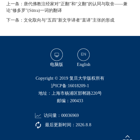
上一条：唐代佛教注经家对“正翻”和“义翻”的认同与取舍——兼
论“修多罗”(Sūtra)一词的翻译
下一条：文化取向与“五四”新文学译者“直译”主张的形成
电脑版
English
​Copyright © 2019 复旦大学版权所有
沪ICP备:16018209-1
地址：上海市杨浦区邯郸路220号
邮编：200433
访问量：
00036969
最后更新时间：
2026
.
8
.
8