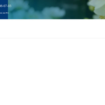
-07-03
学学院
部委基地暨民族研究院秘书长、教
毕业
华楼
chen@fudan.edu.cn
位
职
师