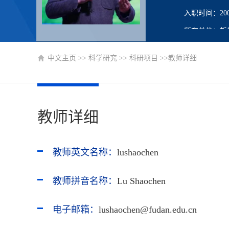
入职时间：2008
所在单位：哲
职务：国家四
中文主页
>>
科学研究
>>
科研项目
>>教师详细
工支部书记
学历：研究生
办公地点：光
教师详细
性别：男
联系方式：lushao
学位：博士学
教师英文名称：
lushaochen
在职信息：在
教师拼音名称：
Lu Shaochen
主要任职：教
博士生导师
电子邮箱：
lushaochen@fudan.edu.cn
硕士生导师