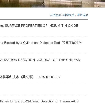
中文主页
-
科学研究
-
学术成果
ing, SURFACE PROPERTIES OF INDIUM-TIN-OXIDE
ed by a Cylindrical Dielectric Rod -等离子体科学
ETALIZATION REACTION -JOURNAL OF THE CHILEAN
s -等离子体科学和技术（英文版） -2015-01-01 -17
es for the SERS-Based Detection of Thiram -ACS