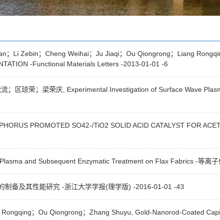
n；Li Zebin；Cheng Weihai；Ju Jiaqi；Ou Qiongrong；Liang Rongq
ON -Functional Materials Letters -2013-01-01 -6
erimental Investigation of Surface Wave Plasma Excit
HOSPHORUS PROMOTED SO42-/TiO2 SOLID ACID CATALYST FOR AC
 Plasma and Subsequent Enzymatic Treatment on Flax Fabric
及其性能研究 -浙江大学学报(理学版) -2016-01-01 -43
ngqing；Ou Qiongrong；Zhang Shuyu, Gold-Nanorod-Coated Capillari