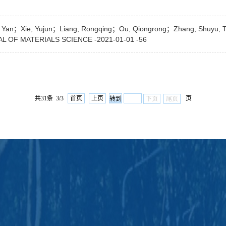
Yan；Xie, Yujun；Liang, Rongqing；Ou, Qiongrong；Zhang, Shuyu, Tun
URNAL OF MATERIALS SCIENCE -2021-01-01 -56
共31条 3/3
首页
上页
页
下页
尾页