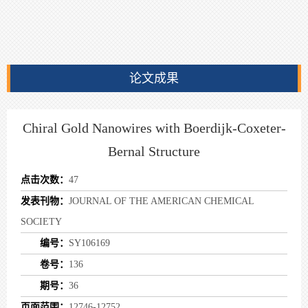
论文成果
Chiral Gold Nanowires with Boerdijk-Coxeter-
Bernal Structure
点击次数：
47
发表刊物：
JOURNAL OF THE AMERICAN CHEMICAL
SOCIETY
编号：
SY106169
卷号：
136
期号：
36
页面范围：
12746-12752