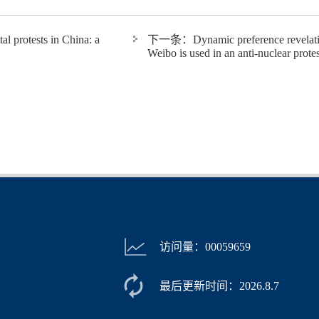
l protests in China: a
下一条：
Dynamic preference revelat
Weibo is used in an anti-nuclear prote
访问量：
00059659
最后更新时间：
2026
.
8
.
7