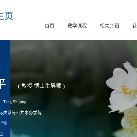
首页
教学课程
相关介绍
获
平
( 教授 博士生导师 )
ng Shiping
际关系与公共事务学院
毕业
位