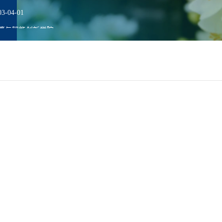
-04-01
算与智能创新学院
毕业
位
职
师