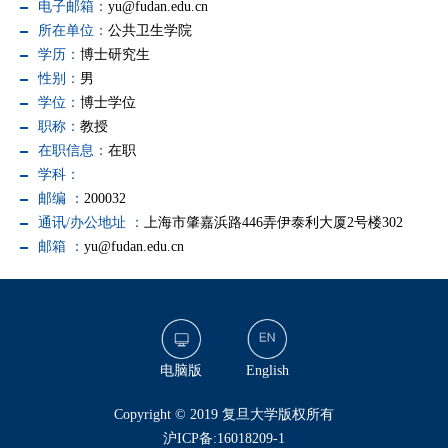
电子邮箱：
yu@fudan.edu.cn
所在单位：
公共卫生学院
学历：
博士研究生
性别：
男
学位：
博士学位
职称：
教授
在职信息：
在职
学科：
邮编 ：
200032
通讯/办公地址 ：
上海市肇嘉浜路446弄伊泰利大厦2号楼302
邮箱 ：
yu@fudan.edu.cn
电脑版
English
​Copyright © 2019 复旦大学版权所有
沪ICP备:16018209-1