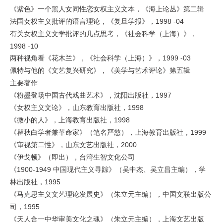
《紫色》一个黑人女同性恋女权主义文本，《海上论丛》第二辑
1998 -04
法国女权主义批评的语言理论，《复旦学报》，
有关女权主义文学批评的几点思考，《社会科学（上海）》，
1998 -10
1999 -03
两种视角看《花木兰》，《社会科学（上海）》，
佩特与他的《文艺复兴研究》，《美学与艺术评论》第五辑
主要著作
1997
《粉墨登场中国古代戏曲艺术》，沈阳出版社，
1998
《女权主义文论》，山东教育出版社，
1998
《微小的人》，上海教育出版社，
1999
《瞿秋白学者兼革命家》（笔名严慈），上海教育出版社，
2000
《审视第二性》，山东文艺出版社，
《伊戈顿》（即出），台湾生智文化公司
1900-1949
《
中国现代主义寻踪》（吴中杰、吴立昌主编），学
1995
林出版社，
《马克思主义文艺理论发展史》（朱立元主编），中国文联出版公
1995
司，
《天人合一中华审美文化之魂》（朱立元主编），上海文艺出版