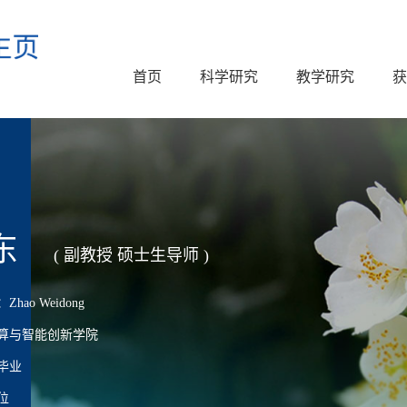
首页
科学研究
教学研究
获
东
( 副教授 硕士生导师 )
ao Weidong
算与智能创新学院
毕业
位