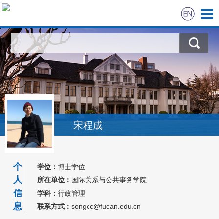
首页
教育教学
科学研究
社会服务
宋程成
奖项荣誉
个
学位：
博士学位
招生信息
人
所在单位：
国际关系与公共事务学院
信
学科：
行政管理
我的相册
息
联系方式：
songcc@fudan.edu.cn