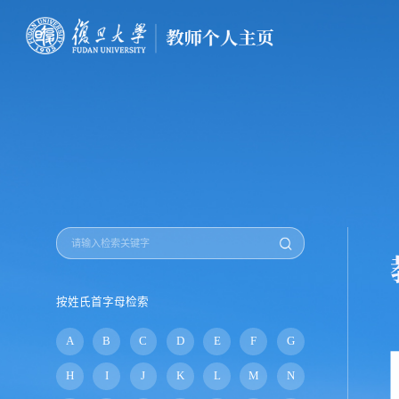
按姓氏首字母检索
A
B
C
D
E
F
G
H
I
J
K
L
M
N