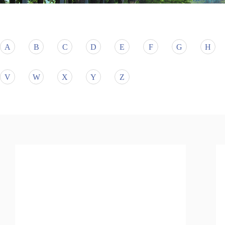
A
B
C
D
E
F
G
H
V
W
X
Y
Z