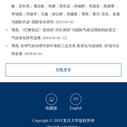
敏；苏长和；潘忠岐；张骥；郑长忠；孙德刚；宋国友；熊易寒；
李瑞昌；刘淑华；沈逸；徐以骅；张建新；薄燕；黄河, 安全、发展
与国际共进 -国际安全研究 -2015-01-01
薄燕, 《巴黎协定》坚持的“共区原则”与国际气候治理机制的变迁 -
气候变化研究进展 -2016-01-01 -12
薄燕, 全球气候治理中的中美欧三边关系:新变化与连续性 -区域与全
球发展 -2018-01-01
加载更多
电脑版
English
​Copyright © 2019 复旦大学版权所有