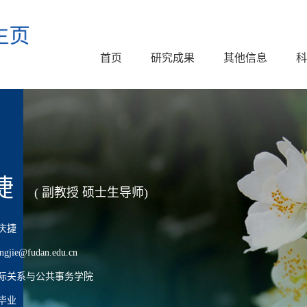
首页
研究成果
其他信息
科
捷
( 副教授 硕士生导师)
庆捷
ie@fudan.edu.cn
际关系与公共事务学院
毕业