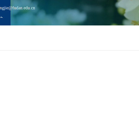
ie@fudan.edu.cn
位
职
国密歇根大学