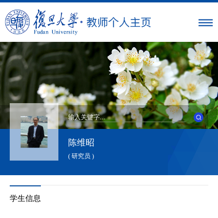
陈维昭
( 研究员 )
学生信息