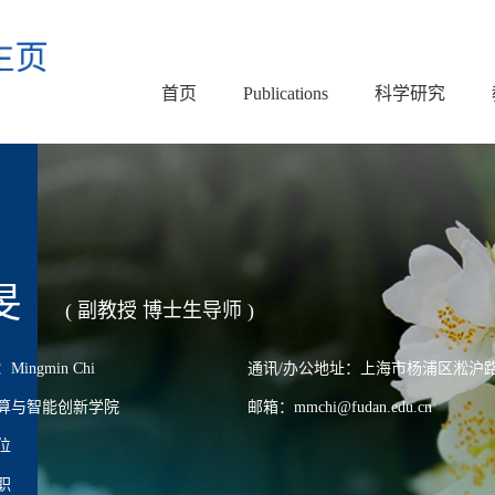
首页
Publications
科学研究
旻
( 副教授 博士生导师 )
ngmin Chi
通讯/办公地址：上海市杨浦区淞沪路2
算与智能创新学院
邮箱：mmchi@fudan.edu.cn
位
职