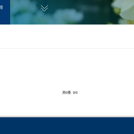
师
共0条 0/0