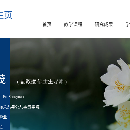
首页
教学课程
研究成果
学
茂
( 副教授 硕士生导师 )
u Songmao
际关系与公共事务学院
毕业
位