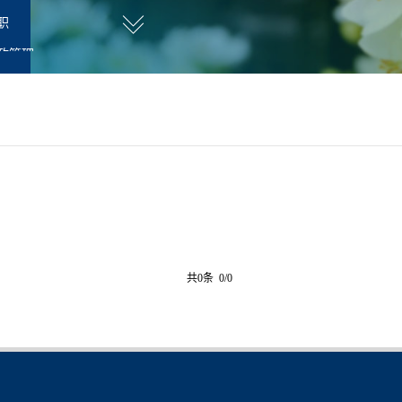
职
政管理
共0条 0/0