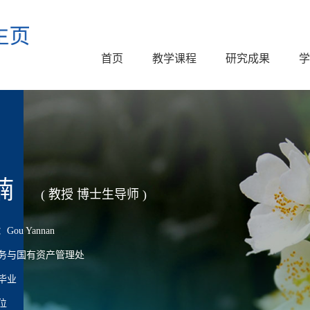
首页
教学课程
研究成果
学
楠
( 教授 博士生导师 )
ou Yannan
务与国有资产管理处
毕业
位