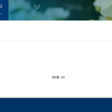
位
他
师
共0条 0/0