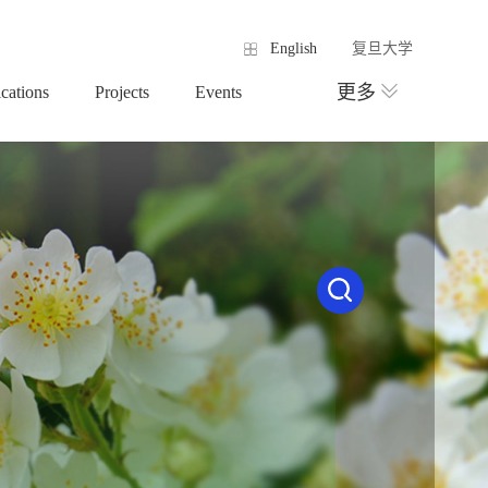
English
复旦大学
更多
ications
Projects
Events