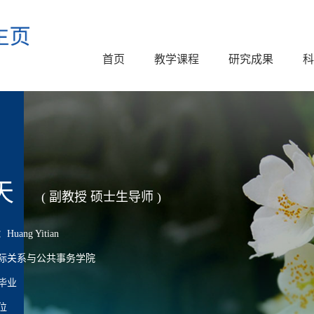
首页
教学课程
研究成果
科
天
( 副教授 硕士生导师 )
ang Yitian
际关系与公共事务学院
毕业
位