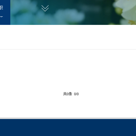
职
师
共0条 0/0