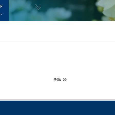
职
师
共0条 0/0