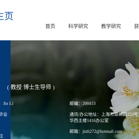
首页
科学研究
教学研究
获
( 教授 博士生导师 )
in Li
邮编：200433
毕业
通讯/办公地址：上海市邯郸路220
华西主楼1416办公室
邮箱：jinli272@hotmail.com
位