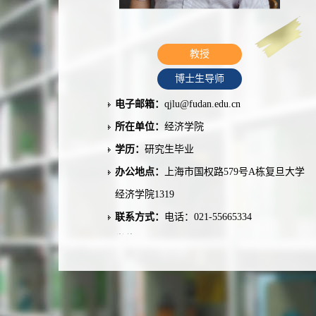
教授
博士生导师
电子邮箱：
qjlu@fudan.edu.cn
所在单位：
经济学院
学历：
研究生毕业
办公地点：
上海市国权路579号A栋复旦大学
经济学院1319
联系方式：
电话：021-55665334
学位：
博士学位
职称：
教授
在职信息：
在职
主要任职：
教师