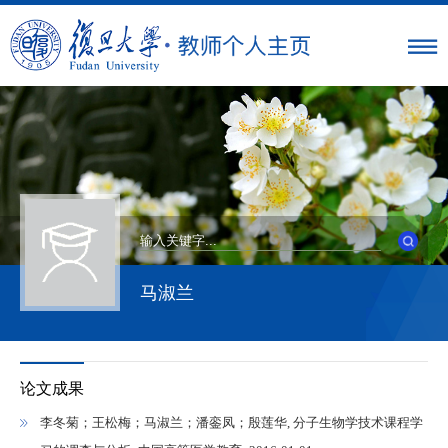
马淑兰
论文成果
李冬菊；王松梅；马淑兰；潘銮凤；殷莲华, 分子生物学技术课程学