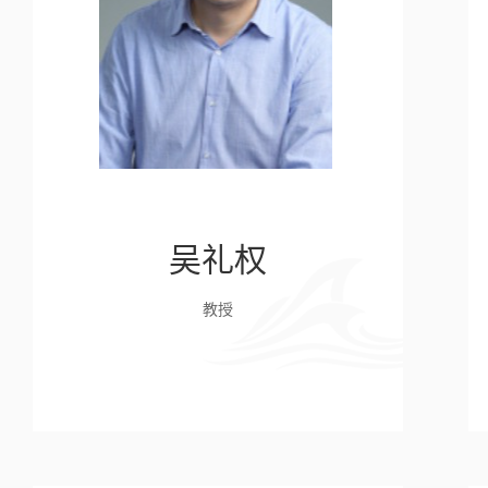
吴礼权
教授