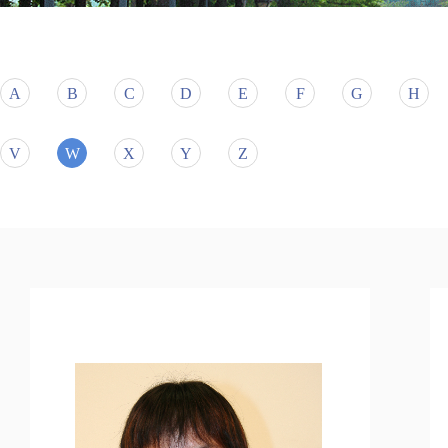
A
B
C
D
E
F
G
H
V
W
X
Y
Z