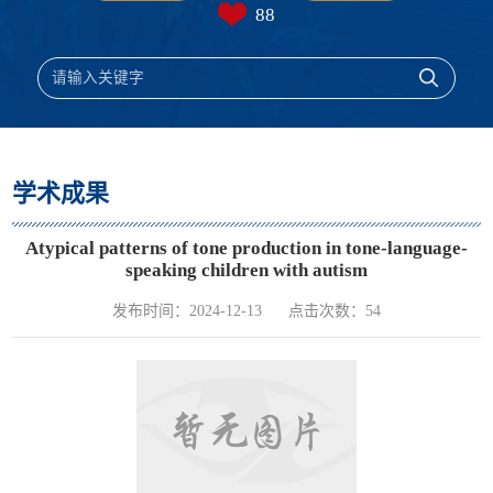
88
学术成果
Atypical patterns of tone production in tone-language-
speaking children with autism
发布时间：2024-12-13
点击次数：
54