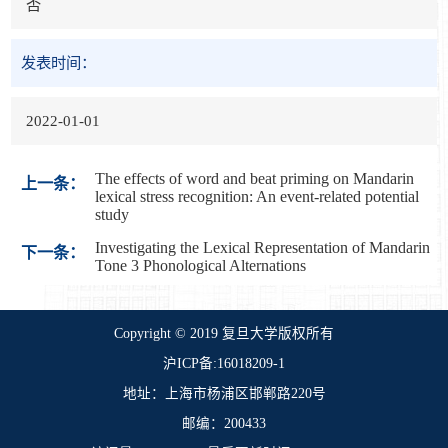
否
发表时间：
2022-01-01
The effects of word and beat priming on Mandarin
上一条：
lexical stress recognition: An event-related potential
study
Investigating the Lexical Representation of Mandarin
下一条：
Tone 3 Phonological Alternations
​Copyright © 2019 复旦大学版权所有
沪ICP备:16018209-1
地址：上海市杨浦区邯郸路220号
邮编：200433