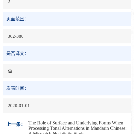
2
页面范围：
362-380
是否译文：
否
发表时间：
2020-01-01
The Role of Surface and Underlying Forms When
上一条：
Processing Tonal Alternations in Mandarin Chinese:
A Mismatch Negativity Study