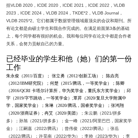
括
VLDB 2020，ICDE 2020，ICDE 2021，ICDE 2022，VLDB
2023，ICDE 2024，VLDB 2024，TKDE*2，VLDB Journal，
VLDB 2025*2。它们都属于数据管理领域最顶尖的会议和期刊。
所
有论文都是由硕士学生和我合作完成的。在满足前面第3条的基础
上，每个同学都有很好的机会。我和每位同学在论文中都是合作者
关系，会努力贡献自己的力量。
已经毕业的学生和他（她）们的第一份
工作
朱永俊（2011/百度）； 张立勇（2012/创新工场）； 陈垚亮
（2012/IBM研究院）；何楚（2015/腾讯，一等奖学金）；陈卿
（2016/QCRI 卡塔尔计算所，华为奖学金，董氏东方奖学金）；邱
宇（2019/字节跳动，一等奖学金）;覃昇（2020/复旦大学附属中
学，国家奖学金）；朱琳（2020/腾讯，国睿奖学金）；张鸿翔
；
朱云鹏（2021/拼多
（2020/浙商证券）; 冉艾（2020/美团）
多）；孙旭（2021/拼多多）；金一峰（2021/阿里巴巴，国家奖学
金）；江嗣嘉（2022/腾讯）；曾伟俊（2022/腾讯）；张岳
（2022/腾讯）；许昊南（2022/华为）；李帅（2023/华为）；李