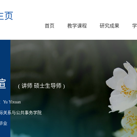
首页
教学课程
研究成果
学
暄
( 讲师 硕士生导师 )
 Yixuan
际关系与公共事务学院
毕业