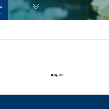
位
职
师
共0条 0/0