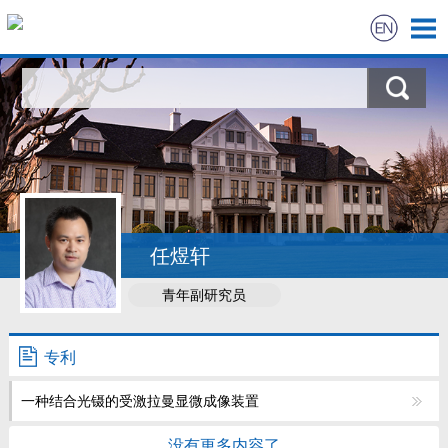
首页
科学研究
教学研究
获奖信息
任煜轩
青年副研究员
招生信息
学生信息
专利
一种结合光镊的受激拉曼显微成像装置
我的相册
没有更多内容了