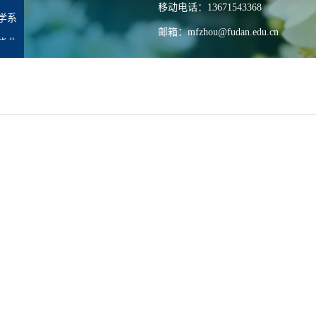
移动电话：13671543368
学系
邮箱：mfzhou@fudan.edu.cn
毕业
大学江湾校区化学楼A3013
海市淞沪路2005号复旦大学江湾校
3
位
职
师