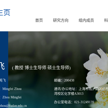
首页
研究方向
组内成员
科
飞
( 教授 博士生导师 硕士生导师)
鸣飞
邮编：200438
ngfei Zhou
通讯/办公地址：上海市淞沪路2005
湾校区化学楼A3013
ou Mingfei
办公室电话：021-31249139
u@fudan.edu.cn