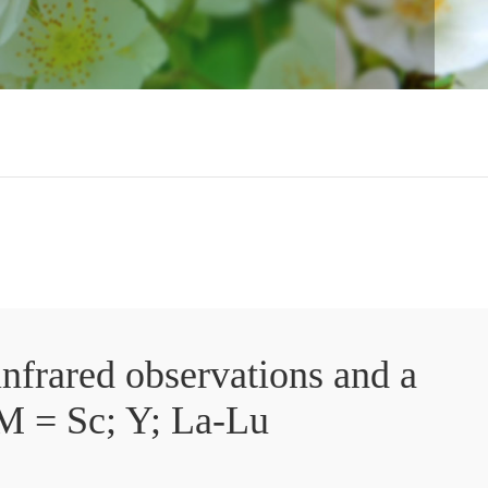
frared observations and a
r M = Sc; Y; La-Lu