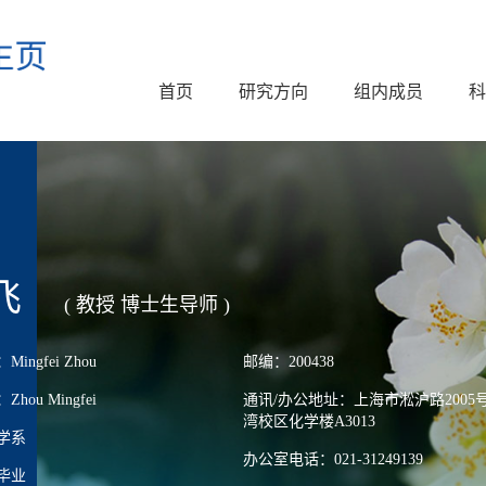
首页
研究方向
组内成员
科
飞
( 教授 博士生导师 )
ngfei Zhou
邮编：200438
ou Mingfei
通讯/办公地址：上海市淞沪路2005
湾校区化学楼A3013
学系
办公室电话：021-31249139
毕业