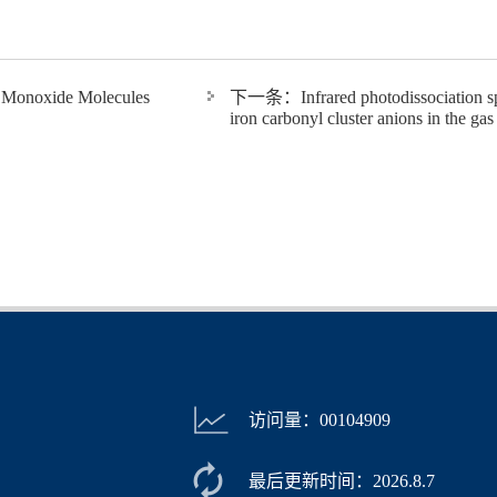
de Monoxide Molecules
下一条：
Infrared photodissociation s
iron carbonyl cluster anions in the gas
访问量：
00104909
最后更新时间：
2026
.
8
.
7