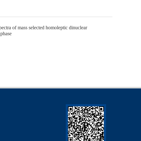
pectra of mass selected homoleptic dinuclear
 phase