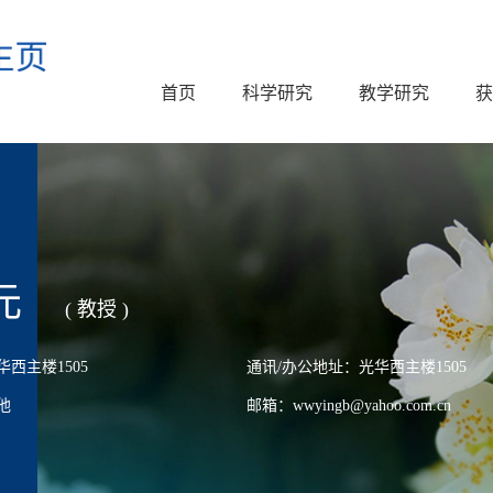
首页
科学研究
教学研究
获
元
( 教授 )
西主楼1505
通讯/办公地址：光华西主楼1505
他
邮箱：wwyingb@yahoo.com.cn