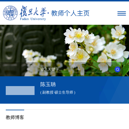
陈玉聃
( 副教授 硕士生导师 )
教师博客