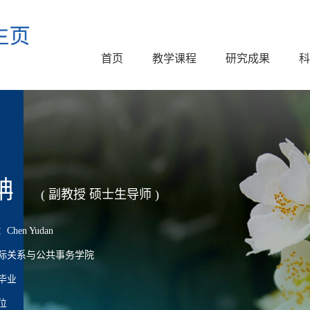
首页
教学课程
研究成果
科
聃
( 副教授 硕士生导师 )
en Yudan
际关系与公共事务学院
毕业
位