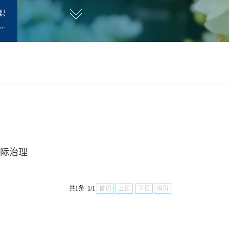
职
师
与国际治理
共1条 1/1
首页
上页
下页
尾页